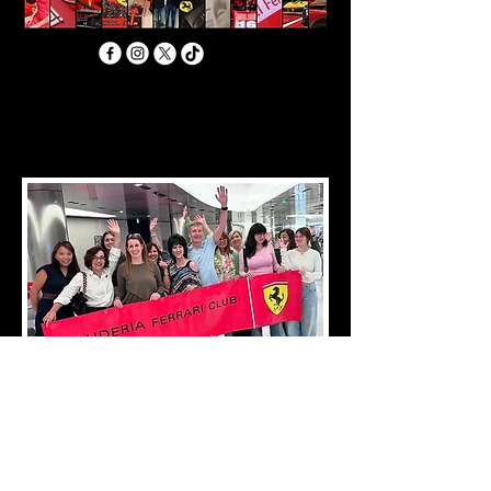
La CARD è strettamente personale,
non può essere ceduta a terzi e dà