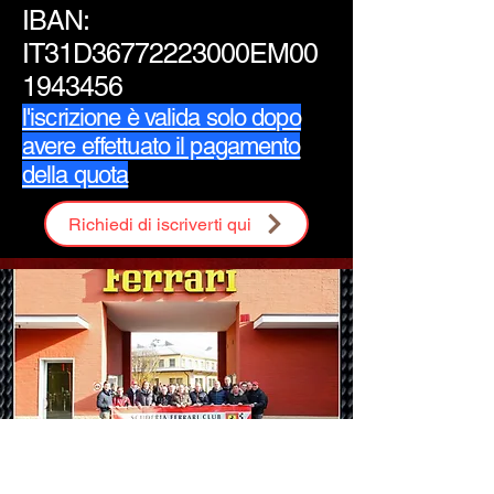
IBAN:
IT31D36772223000EM00
1943456
l'iscrizione è valida solo dopo
avere effettuato il pagamento
della quota
Richiedi di iscriverti qui