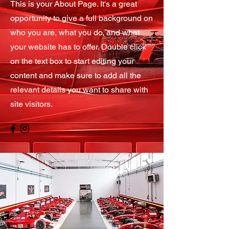
This is your About Page. It's a great
opportunity to give a full background on
who you are, what you do, and what
your website has to offer. Double click
on the text box to start editing your
content and make sure to add all the
relevant details you want to share with
site visitors.