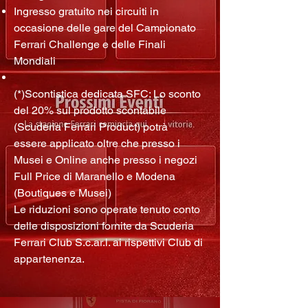
Ingresso gratuito nei circuiti in
occasione delle gare del Campionato
Ferrari Challenge e delle Finali
Mondiali
(*)Scontistica dedicata SFC: Lo sconto
del 20% sul prodotto scontabile
(Scuderia Ferrari Product) potrà
essere applicato oltre che presso i
Musei e Online anche presso i negozi
Full Price di Maranello e Modena
(Boutiques e Musei)
Le riduzioni sono operate tenuto conto
delle disposizioni fornite da Scuderia
Ferrari Club S.c.ar.l. ai rispettivi Club di
appartenenza.