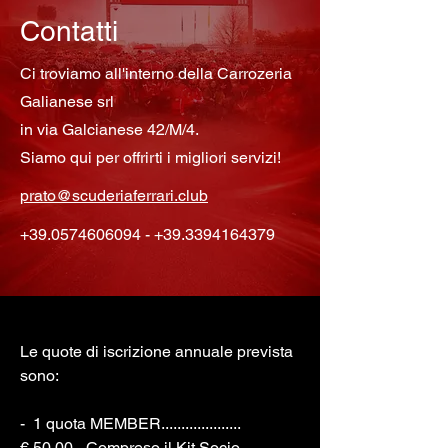
Contatti
Ci troviamo all'interno della Carrozeria
Galianese srl
in via Galcianese 42/M/4.
Siamo qui per offrirti i migliori servizi!
prato@scuderiaferrari.club
+39.0574606094
-
+39.3394164379
Le quote di iscrizione annuale prevista
sono:
- 1 quota MEMBER....................
€ 50,00 - Compreso il Kit Socio